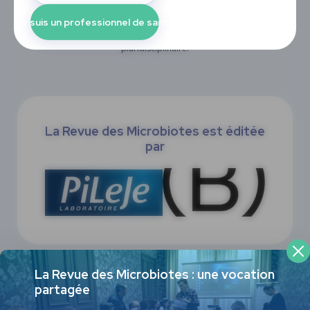
microbiotes et à leurs répercussions en santé humaine. Elle présente
Je suis un professionnel de santé
les dernières actualités dans la recherche sur les microbiotes,
analysées et commentées par notre comité rédactionnel
pluridisciplinaire.
La Revue des Microbiotes est éditée
par
FR
ES
EN
La Revue des Microbiotes : une vocation
partagée
Mentions légales
Données personnelles
Crédits