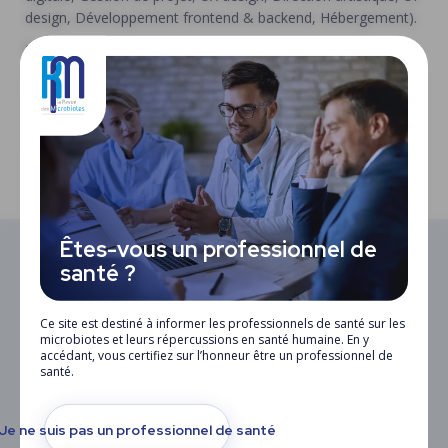
design, Développement frontend & backend, Hébergement).
Site web :
https://yipikai.studio
Adresse :
Accueil
Yipikai Studio
134 route de Vertou, 44200 Nantes
Les numéros
Le comité scientifique
Êtes-vous un professionnel de
Recherche
santé ?
Contact
Ce site est destiné à informer les professionnels de santé sur les
microbiotes et leurs répercussions en santé humaine. En y
Evénement : 10 ans
accédant, vous certifiez sur l’honneur être un professionnel de
santé.
Je ne suis pas un professionnel de santé
La Revue des Microbiotes est le premier journal français consacré aux