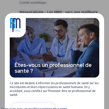
Contact
Comité scientifique :
Evénement : 10 ans
Néonatalogie - Les HMO : vers une meilleure
caractérisation pour une supplémentation
ciblée ?
Comité scientifique :
Alexis Mosca
Repères Taxonomiques
Êtes-vous un professionnel de
Invités
santé ?
Ce site est destiné à informer les professionnels de santé sur les
Entretien
microbiotes et leurs répercussions en santé humaine. En y
accédant, vous certifiez sur l’honneur être un professionnel de
Guillaume Fond
santé.
Psychiatre, AP-HM, chercheur à l'université d'Aix-Marseille,
faculté de médecine Timone, EA 3279 : CEReSS.
Je ne suis pas un professionnel de santé