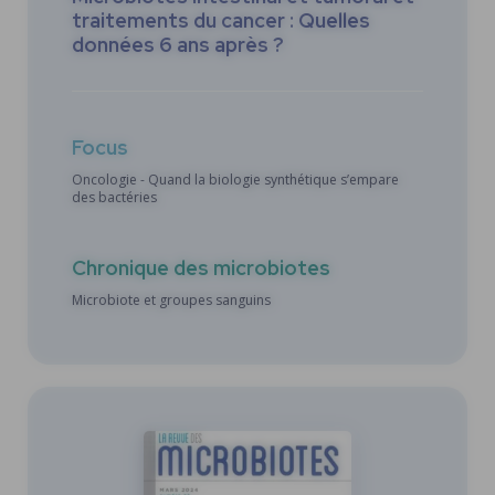
traitements du cancer : Quelles
données 6 ans après ?
Accueil
Les numéros
Focus
Oncologie - Quand la biologie synthétique s’empare
Le comité scientifique
des bactéries
Recherche
Chronique des microbiotes
Contact
Microbiote et groupes sanguins
Evénement : 10 ans