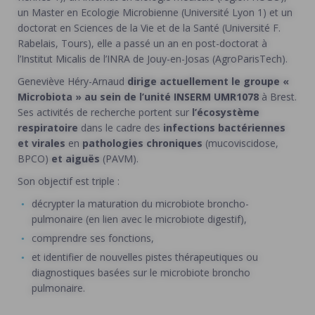
un Master en Ecologie Microbienne (Université Lyon 1) et un
doctorat en Sciences de la Vie et de la Santé (Université F.
Rabelais, Tours), elle a passé un an en post-doctorat à
l’Institut Micalis de l’INRA de Jouy-en-Josas (AgroParisTech).
Geneviève Héry-Arnaud
dirige actuellement le groupe «
Microbiota » au sein de l’unité INSERM UMR1078
à Brest.
Ses activités de recherche portent sur
l’écosystème
respiratoire
dans le cadre des
infections bactériennes
et virales
en
pathologies chroniques
(mucoviscidose,
BPCO)
et aiguës
(PAVM).
Son objectif est triple :
décrypter la maturation du microbiote broncho-
pulmonaire (en lien avec le microbiote digestif),
comprendre ses fonctions,
et identifier de nouvelles pistes thérapeutiques ou
diagnostiques basées sur le microbiote broncho
pulmonaire.