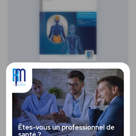
Mars
2024
Numéro 28
Dossier thématique
Axe intestin-cerveau : un facteur
explicatif de l’anorexie mentale ?
Êtes-vous un professionnel de
santé ?